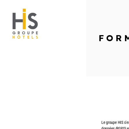
FOR
linkedin
dribbble
instagram
Le groupe HIS s’en
données
(RGPD)
e