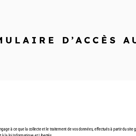
MULAIRE D’ACCÈS A
gage à ce que la collecte et le traitement de vos données, effectués à partir du site
g
t à la loi Informatique et Libertés.