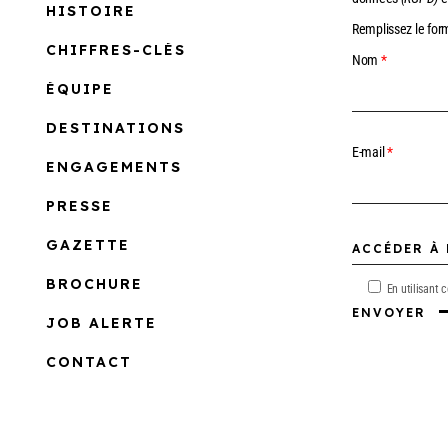
HISTOIRE
Remplissez le for
HISTOIRE
CHIFFRES-CLÉS
Nom
*
CHIFFRES-CLÉS
ÉQUIPE
ÉQUIPE
DESTINATIONS
DESTINATIONS
E-mail
*
ENGAGEMENTS
ENGAGEMENTS
PRESSE
PRESSE
GAZETTE
GAZETTE
BROCHURE
En utilisant 
BROCHURE
ENVOYER
JOB ALERTE
JOB ALERTE
CONTACT
CONTACT