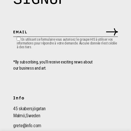
En utilisant ce formulaire vous autorisez le groupe HIS à utiliser vos
informations pour répondre à votre demande. Aucune donnée n'est cédée
à des tiers.
*By subscribing, you'll receive exciting news about
our business and art.
Info
45 skabersjögatan
Malmö,Sweden
grete@info.com