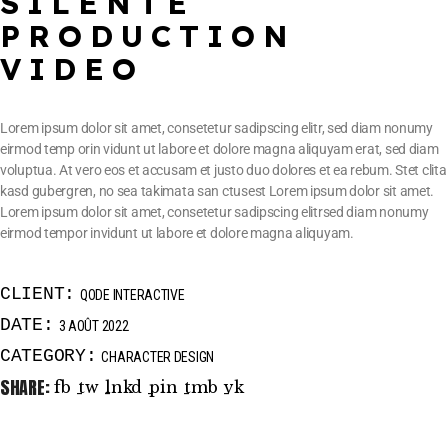
SILENTE
PRODUCTION
VIDEO
Lorem ipsum dolor sit amet, consetetur sadipscing elitr, sed diam nonumy
eirmod temp orin vidunt ut labore et dolore magna aliquyam erat, sed diam
voluptua. At vero eos et accusam et justo duo dolores et ea rebum. Stet clita
kasd gubergren, no sea takimata san ctusest Lorem ipsum dolor sit amet.
Lorem ipsum dolor sit amet, consetetur sadipscing elitrsed diam nonumy
eirmod tempor invidunt ut labore et dolore magna aliquyam.
CLIENT:
QODE INTERACTIVE
DATE:
3 AOÛT 2022
CATEGORY:
CHARACTER DESIGN
SHARE:
fb
tw
lnkd
pin
tmb
vk