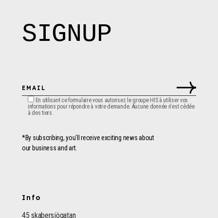
SIGNUP
En utilisant ce formulaire vous autorisez le groupe HIS à utiliser vos
informations pour répondre à votre demande. Aucune donnée n'est cédée
à des tiers.
*By subscribing, you'll receive exciting news about
our business and art.
Info
45 skabersjögatan