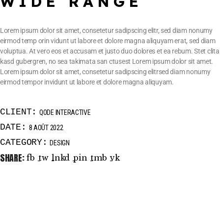
WIDE RANGE
Lorem ipsum dolor sit amet, consetetur sadipscing elitr, sed diam nonumy
eirmod temp orin vidunt ut labore et dolore magna aliquyam erat, sed diam
voluptua. At vero eos et accusam et justo duo dolores et ea rebum. Stet clita
kasd gubergren, no sea takimata san ctusest Lorem ipsum dolor sit amet.
Lorem ipsum dolor sit amet, consetetur sadipscing elitrsed diam nonumy
eirmod tempor invidunt ut labore et dolore magna aliquyam.
CLIENT:
QODE INTERACTIVE
DATE:
8 AOÛT 2022
CATEGORY:
DESIGN
SHARE:
fb
tw
lnkd
pin
tmb
vk