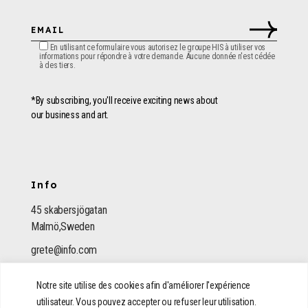
En utilisant ce formulaire vous autorisez le groupe HIS à utiliser vos
informations pour répondre à votre demande. Aucune donnée n'est cédée
à des tiers.
*By subscribing, you'll receive exciting news about
our business and art.
Info
45 skabersjögatan
Malmö,Sweden
grete@info.com
(322) 512 08 15
Notre site utilise des cookies afin d'améliorer l'expérience
utilisateur. Vous pouvez accepter ou refuser leur utilisation.