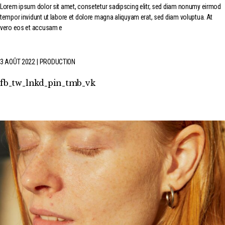
Lorem ipsum dolor sit amet, consetetur sadipscing elitr, sed diam nonumy eirmod
tempor invidunt ut labore et dolore magna aliquyam erat, sed diam voluptua. At
vero eos et accusam e
3 AOÛT 2022
PRODUCTION
fb
tw
lnkd
pin
tmb
vk