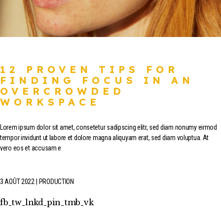
12 PROVEN TIPS FOR
FINDING FOCUS IN AN
OVERCROWDED
WORKSPACE
Lorem ipsum dolor sit amet, consetetur sadipscing elitr, sed diam nonumy eirmod
tempor invidunt ut labore et dolore magna aliquyam erat, sed diam voluptua. At
vero eos et accusam e
3 AOÛT 2022
PRODUCTION
fb
tw
lnkd
pin
tmb
vk